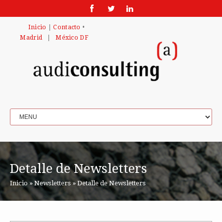
Inicio
|
Contacto
•
Madrid
|
México DF
Detalle de Newsletters
Inicio
»
Newsletters
»
Detalle de Newsletters